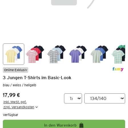
Online Exklusiv
3 Jungen T-Shirts im Basic-Look
blau / weiss / hellgelb
17,99 €
Preis:
inkl. MwSt. ggf.

zzgl. Versandkosten
Verfügbar
In den Warenkorb