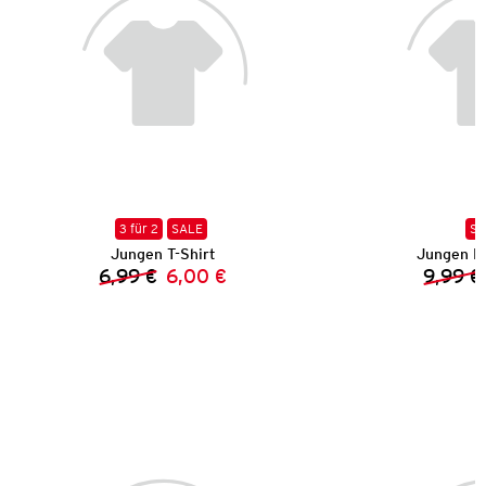
3 für 2
SALE
SA
Jungen T-Shirt
Jungen B
6,99 €
6,00 €
9,99 €
Vorheriger Preis:
Neuer Preis: