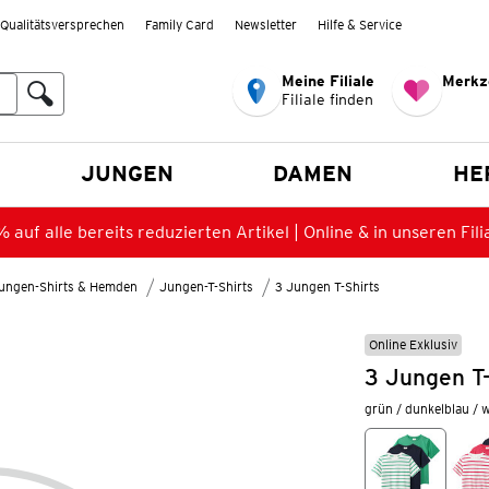
Qualitätsversprechen
Family Card
Newsletter
Hilfe & Service
Meine Filiale
Merkz
Filiale finden
en
JUNGEN
DAMEN
HE
 auf alle bereits reduzierten Artikel | Online & in unseren Fili
ungen-Shirts & Hemden
Jungen-T-Shirts
3 Jungen T-Shirts
Online Exklusiv
3 Jungen T-
grün / dunkelblau / 