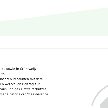
blau sowie in Grün-weiß
tt.
t unseren Produkten mit dem
nen wertvollen Beitrag zur
baus und des Umweltschutzes
onmadeinafrica.org/massbalance