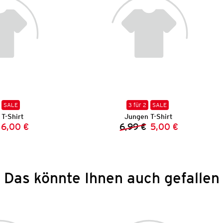
SALE
3 für 2
SALE
T-Shirt
Jungen T-Shirt
6,00 €
6,99 €
5,00 €
Vorheriger Preis:
Neuer Preis:
Vorheriger Preis:
Neuer Preis:
Das könnte Ihnen auch gefallen