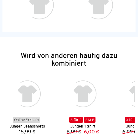
Wird von anderen häufig dazu
kombiniert
Online Exklusiv
3 für 2
SALE
3 für 2
Jungen Jeansshorts
Jungen T-Shirt
Jungen
15,99 €
6,99 €
6,00 €
6,99 €
Preis:
Vorheriger Preis:
Neuer Preis: