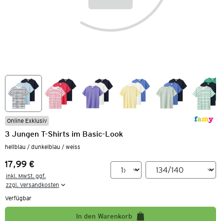
Online Exklusiv
3 Jungen T-Shirts im Basic-Look
hellblau / dunkelblau / weiss
17,99 €
Preis:
inkl. MwSt. ggf.

zzgl. Versandkosten
Verfügbar
In den Warenkorb