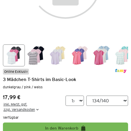
Online Exklusiv
3 Mädchen T-Shirts im Basic-Look
dunkelgrau / pink / weiss
17,99 €
Preis:
inkl. MwSt. ggf.

zzgl. Versandkosten
Verfügbar
In den Warenkorb