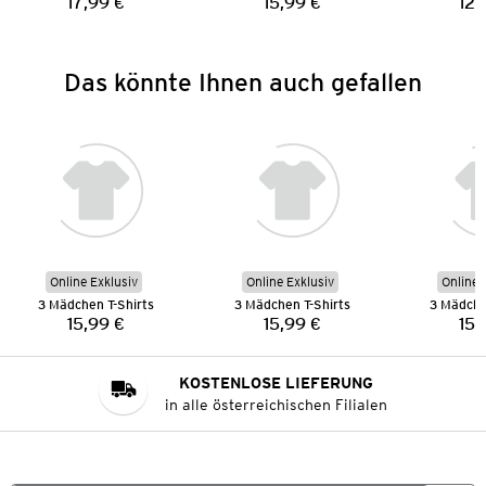
17,99 €
15,99 €
12,
Preis:
Preis:
Das könnte Ihnen auch gefallen
Online Exklusiv
Online Exklusiv
Online 
3 Mädchen T-Shirts
3 Mädchen T-Shirts
3 Mädche
15,99 €
15,99 €
15,
Preis:
Preis:
KOSTENLOSE LIEFERUNG
in alle österreichischen Filialen