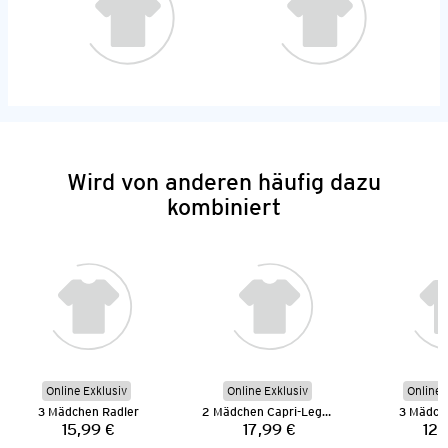
Wird von anderen häufig dazu
kombiniert
Online Exklusiv
Online Exklusiv
Online 
3 Mädchen Radler
2 Mädchen Capri-Leggings
3 Mädch
15,99 €
17,99 €
12,
Preis:
Preis: