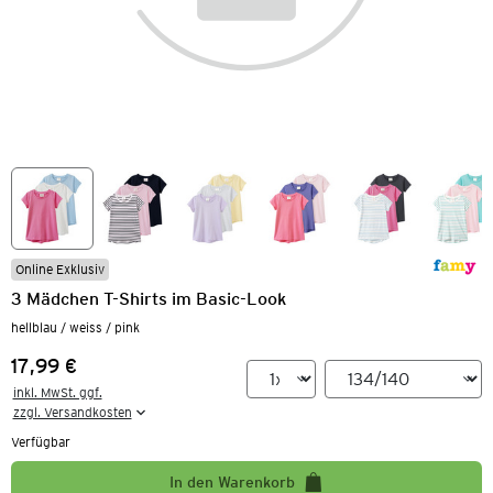
Online Exklusiv
3 Mädchen T-Shirts im Basic-Look
hellblau / weiss / pink
17,99 €
Preis:
inkl. MwSt. ggf.

zzgl. Versandkosten
Verfügbar
In den Warenkorb