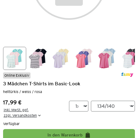
Online Exklusiv
3 Mädchen T-Shirts im Basic-Look
helltürkis / weiss / rosa
17,99 €
Preis:
inkl. MwSt. ggf.

zzgl. Versandkosten
Verfügbar
In den Warenkorb