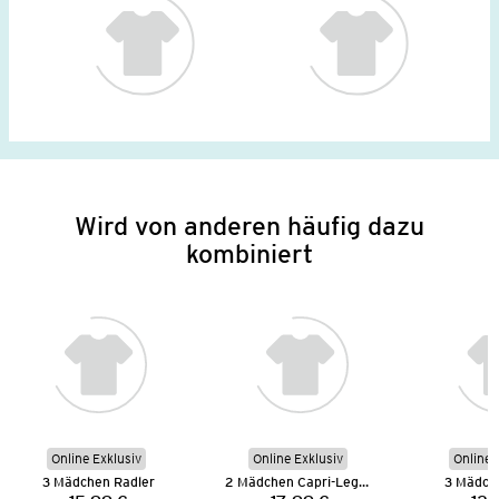
Wird von anderen häufig dazu
kombiniert
Online Exklusiv
Online Exklusiv
Online 
3 Mädchen Radler
2 Mädchen Capri-Leggings
3 Mädch