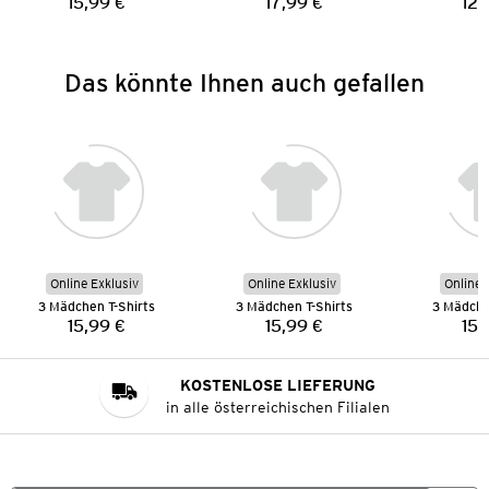
15,99 €
17,99 €
12,
Preis:
Preis:
Das könnte Ihnen auch gefallen
Online Exklusiv
Online Exklusiv
Online 
3 Mädchen T-Shirts
3 Mädchen T-Shirts
3 Mädche
15,99 €
15,99 €
15,
Preis:
Preis:
KOSTENLOSE LIEFERUNG
in alle österreichischen Filialen