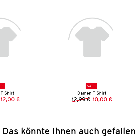
LE
SALE
T-Shirt
Damen T-Shirt
12,00 €
12,99 €
10,00 €
Vorheriger Preis:
Neuer Preis:
Vorheriger Preis:
Neuer Preis:
Das könnte Ihnen auch gefallen