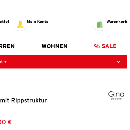
ettel
Mein Konto
Warenkorb
RREN
WOHNEN
% SALE
alen
mit Rippstruktur
,00 €
Preis:
: