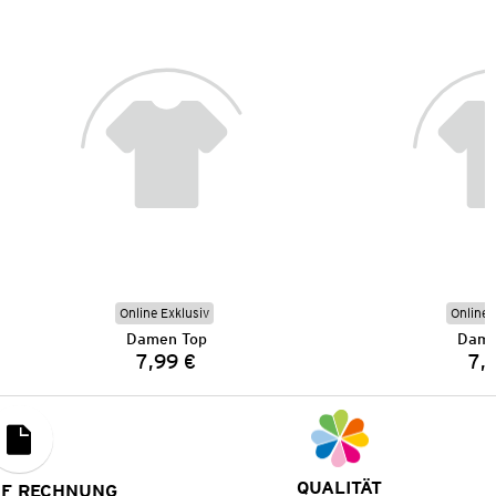
Online Exklusiv
Online 
Damen Top
Dame
7,99 €
7,
Preis:
QUALITÄT
UF RECHNUNG