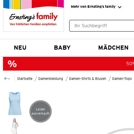
Mehr von Ernsting’s family
Keine Suchvorschläge gefund
NEU
BABY
MÄDCHEN
50%
Startseite
Damenkleidung
Damen-Shirts & Blusen
Damen-Tops
Leider
Artikel leider ausverkauft
ausverkauft