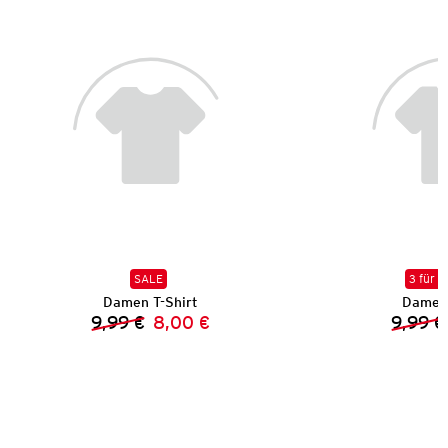
SALE
3 für 2
Damen T-Shirt
Damen 
9,99 €
8,00 €
9,99 €
Vorheriger Preis:
Neuer Preis: