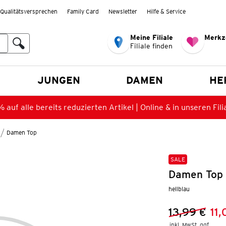
Qualitätsversprechen
Family Card
Newsletter
Hilfe & Service
Meine Filiale
Merkz
Filiale finden
en
JUNGEN
DAMEN
HE
 auf alle bereits reduzierten Artikel | Online & in unseren Fili
Damen Top
SALE
Damen Top 
hellblau
13,99 €
11
Vorheriger 
Neuer Preis
inkl. MwSt. ggf.
