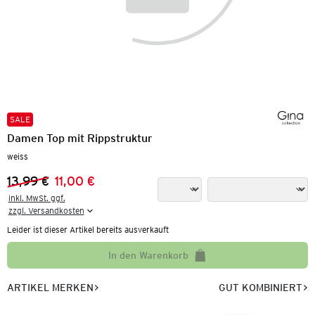
SALE
Damen Top mit Rippstruktur
weiss
13,99 €
11,00 €
Vorheriger Preis:
Neuer Preis:
inkl. MwSt. ggf.

zzgl. Versandkosten
Leider ist dieser Artikel bereits ausverkauft
In den Warenkorb
ARTIKEL MERKEN
GUT KOMBINIERT