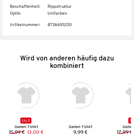
Beschaffenheit
:
Rippstruktur
Optik
:
Unifarben
Artikelnummer
:
8726610200
Wird von anderen häufig dazu
kombiniert
SALE
SA
Damen T-Shirt
Damen T-Shirt
Damen 
15,99 €
13,00 €
9,99 €
17,99 €