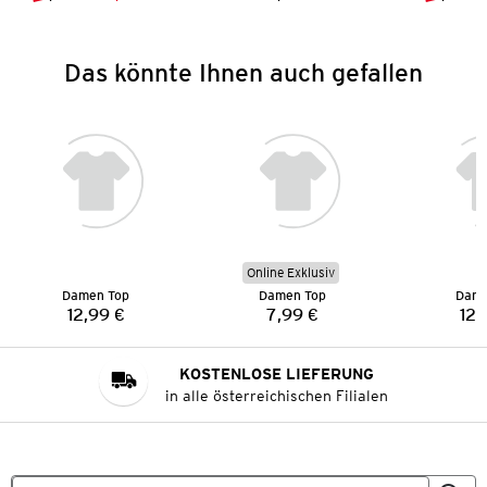
Vorheriger Preis:
Neuer Preis:
Preis:
Das könnte Ihnen auch gefallen
Online Exklusiv
Damen Top
Damen Top
Dame
12,99 €
7,99 €
12,
Preis:
Preis:
KOSTENLOSE LIEFERUNG
in alle österreichischen Filialen