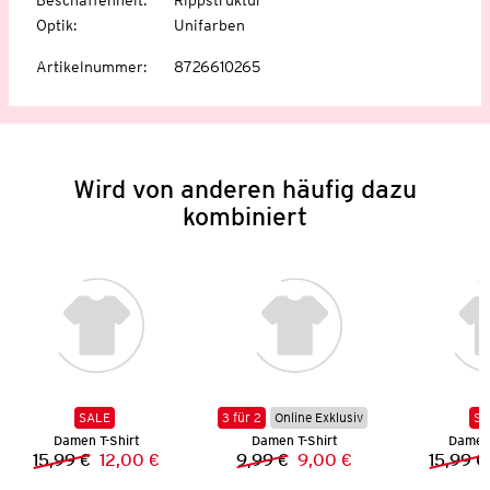
Optik
:
Unifarben
Artikelnummer
:
8726610265
Wird von anderen häufig dazu
kombiniert
SALE
3 für 2
Online Exklusiv
SA
Damen T-Shirt
Damen T-Shirt
Damen 
15,99 €
12,00 €
9,99 €
9,00 €
15,99 €
Vorheriger Preis:
Neuer Preis:
Vorheriger Preis:
Neuer Preis: