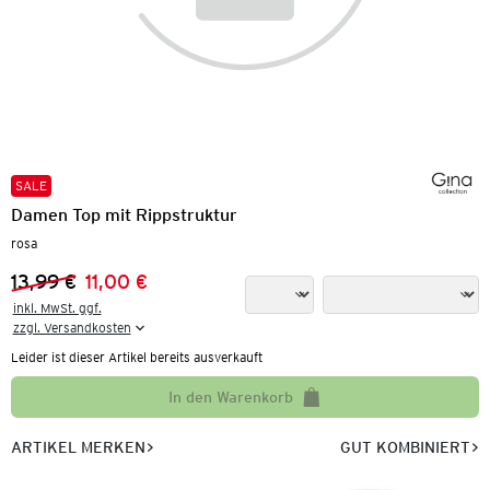
SALE
Damen Top mit Rippstruktur
rosa
13,99 €
11,00 €
Vorheriger Preis:
Neuer Preis:
inkl. MwSt. ggf.

zzgl. Versandkosten
Leider ist dieser Artikel bereits ausverkauft
In den Warenkorb
ARTIKEL MERKEN
GUT KOMBINIERT