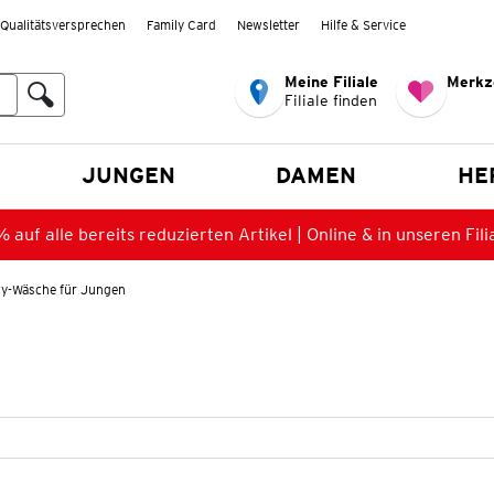
Qualitätsversprechen
Family Card
Newsletter
Hilfe & Service
Meine Filiale
Merkz
Filiale finden
en
JUNGEN
DAMEN
HE
 auf alle bereits reduzierten Artikel | Online & in unseren Fili
y-Wäsche für Jungen