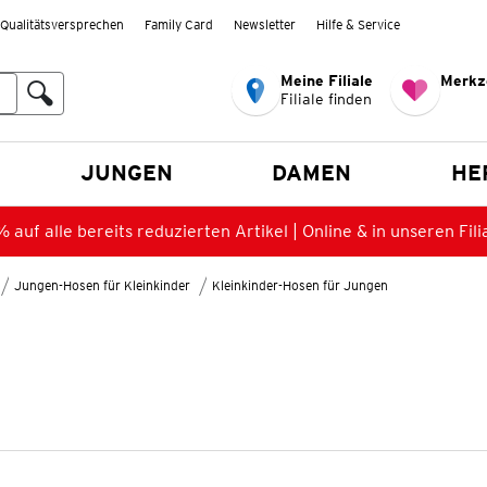
Qualitätsversprechen
Family Card
Newsletter
Hilfe & Service
Meine Filiale
Merkz
Filiale finden
en
JUNGEN
DAMEN
HE
 auf alle bereits reduzierten Artikel | Online & in unseren Fili
Jungen-Hosen für Kleinkinder
Kleinkinder-Hosen für Jungen