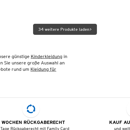
34 weitere Produkte laden
unsere günstige
Kinderkleidung
in
den Sie unsere große Auswahl an
gebote rund um
Kleidung für
 WOCHEN RÜCKGABERECHT
KAUF A
 Tage Rückgaberecht mit Family Card
und wei