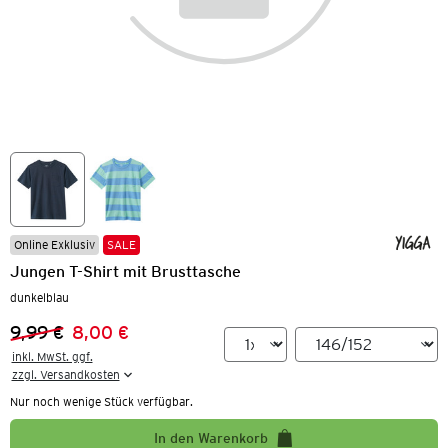
Online Exklusiv
SALE
Jungen T-Shirt mit Brusttasche
dunkelblau
9,99 €
8,00 €
Vorheriger Preis:
Neuer Preis:
inkl. MwSt. ggf.

zzgl. Versandkosten
Nur noch wenige Stück verfügbar.
In den Warenkorb