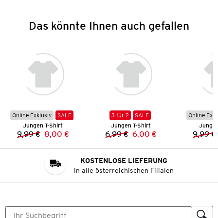
Das könnte Ihnen auch gefallen
Online Exklusiv
SALE
3 für 2
SALE
Online Exkl
Jungen T-Shirt
Jungen T-Shirt
Jungen
9,99 €
8,00 €
6,99 €
6,00 €
9,99 €
Vorheriger Preis:
Neuer Preis:
Vorheriger Preis:
Neuer Preis:
KOSTENLOSE LIEFERUNG
in alle österreichischen Filialen