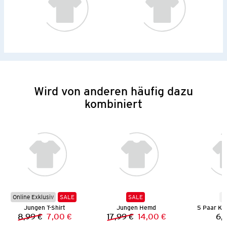
Wird von anderen häufig dazu
kombiniert
Online Exklusiv
SALE
SALE
N
Jungen T-Shirt
Jungen Hemd
5 Paar Ki
8,99 €
7,00 €
17,99 €
14,00 €
6,
Vorheriger Preis:
Neuer Preis:
Vorheriger Preis:
Neuer Preis: