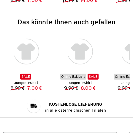
8,99 €
7,00 €
17,99 €
14,00 €
17,99 €
Vorheriger Preis:
Neuer Preis:
Vorheriger Preis:
Neuer Preis:
Das könnte Ihnen auch gefallen
SALE
Online Exklusiv
SALE
Online Exkl
Jungen T-Shirt
Jungen T-Shirt
Jungen
8,99 €
7,00 €
9,99 €
8,00 €
9,99 €
Vorheriger Preis:
Neuer Preis:
Vorheriger Preis:
Neuer Preis:
KOSTENLOSE LIEFERUNG
in alle österreichischen Filialen