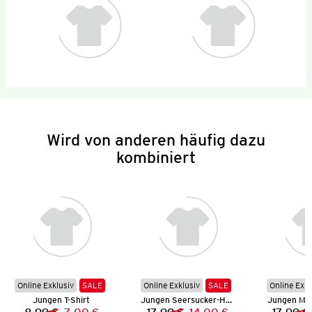
Wird von anderen häufig dazu
kombiniert
Online Exklusiv
SALE
Online Exklusiv
SALE
Online Exkl
Jungen T-Shirt
Jungen Seersucker-Hemd
Jungen Mu