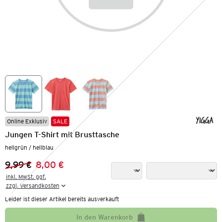
Online Exklusiv
SALE
Jungen T-Shirt mit Brusttasche
hellgrün / hellblau
9,99 €
8,00 €
Vorheriger Preis:
Neuer Preis:
inkl. MwSt. ggf.

zzgl. Versandkosten
Leider ist dieser Artikel bereits ausverkauft
In den Warenkorb