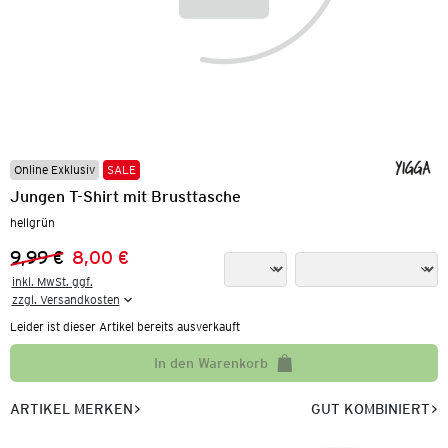
Online Exklusiv
SALE
Jungen T-Shirt mit Brusttasche
hellgrün
9,99 €
8,00 €
Vorheriger Preis:
Neuer Preis:
inkl. MwSt. ggf.

zzgl. Versandkosten
Leider ist dieser Artikel bereits ausverkauft
In den Warenkorb
ARTIKEL MERKEN
GUT KOMBINIERT