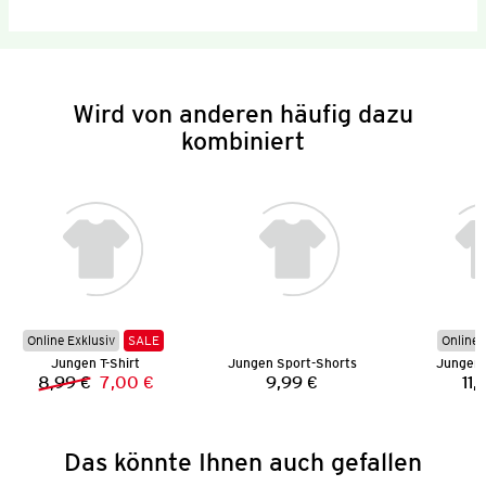
Wird von anderen häufig dazu
kombiniert
Online Exklusiv
SALE
Online 
Jungen T-Shirt
Jungen Sport-Shorts
Jungen 
8,99 €
7,00 €
9,99 €
11,
Vorheriger Preis:
Neuer Preis:
Preis:
Das könnte Ihnen auch gefallen