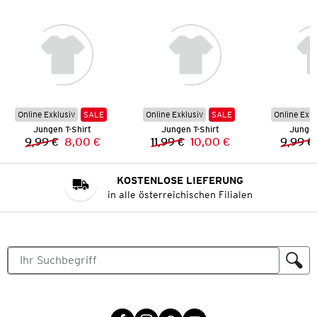
Online Exklusiv
SALE
Online Exklusiv
SALE
Online Exkl
Jungen T-Shirt
Jungen T-Shirt
Jungen
9,99 €
8,00 €
11,99 €
10,00 €
9,99 €
Vorheriger Preis:
Neuer Preis:
Vorheriger Preis:
Neuer Preis:
KOSTENLOSE LIEFERUNG
in alle österreichischen Filialen