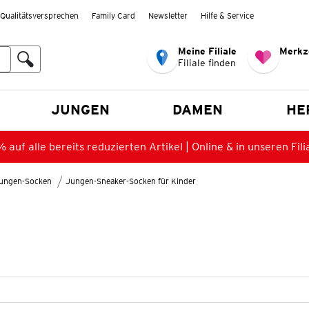
Qualitätsversprechen
Family Card
Newsletter
Hilfe & Service
Meine Filiale
Merkz
Filiale finden
en
JUNGEN
DAMEN
HE
 auf alle bereits reduzierten Artikel | Online & in unseren Fili
ungen-Socken
Jungen-Sneaker-Socken für Kinder