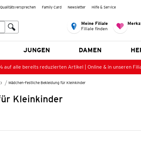
Qualitätsversprechen
Family Card
Newsletter
Hilfe & Service
Meine Filiale
Merkz
Filiale finden
en
JUNGEN
DAMEN
HE
 auf alle bereits reduzierten Artikel | Online & in unseren Fili
8)
Mädchen-Festliche Bekleidung für Kleinkinder
ür Kleinkinder