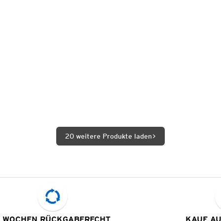
20 weitere Produkte laden
 WOCHEN RÜCKGABERECHT
KAUF A