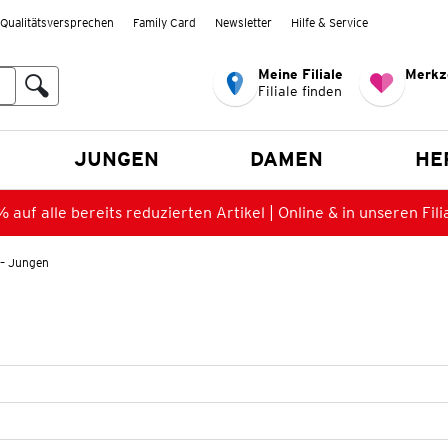
Qualitätsversprechen
Family Card
Newsletter
Hilfe & Service
Meine Filiale
Merkz
Filiale finden
en
JUNGEN
DAMEN
HE
 auf alle bereits reduzierten Artikel | Online & in unseren Fili
s – Jungen