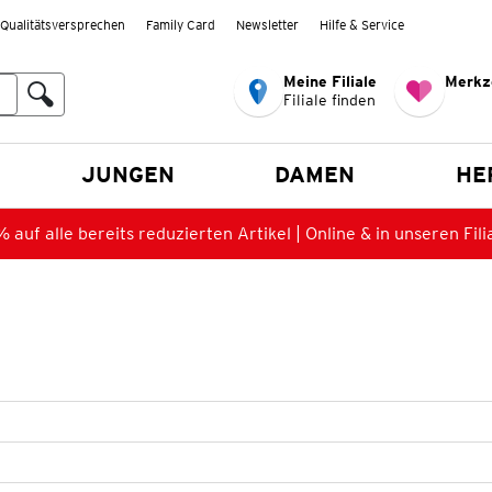
Qualitätsversprechen
Family Card
Newsletter
Hilfe & Service
Meine Filiale
Merkz
Filiale finden
en
JUNGEN
DAMEN
HE
 auf alle bereits reduzierten Artikel | Online & in unseren Fili