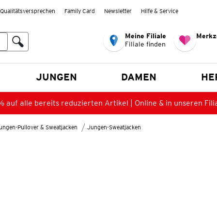
Qualitätsversprechen
Family Card
Newsletter
Hilfe & Service
Meine Filiale
Merkz
Filiale finden
en
JUNGEN
DAMEN
HE
 auf alle bereits reduzierten Artikel | Online & in unseren Fili
ungen-Pullover & Sweatjacken
Jungen-Sweatjacken