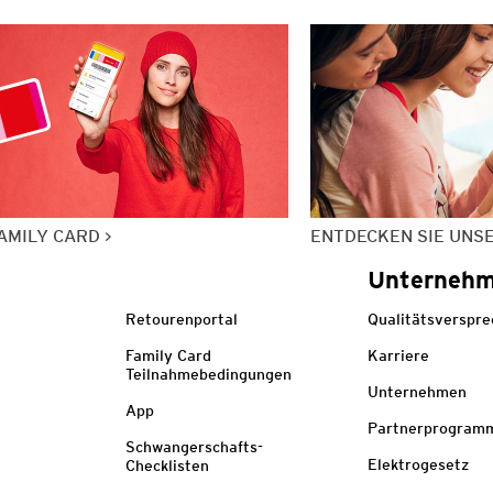
AMILY CARD
ENTDECKEN SIE UNS
Unterneh
Retourenportal
Qualitätsverspr
Family Card
Karriere
Teilnahmebedingungen
Unternehmen
App
Partnerprogram
Schwangerschafts-
Elektrogesetz
Checklisten