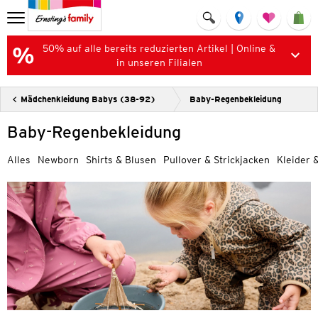
50% auf alle bereits reduzierten Artikel | Online &
in unseren Filialen
Mädchenkleidung Babys (38-92)
Baby-Regenbekleidung
Baby-Regenbekleidung
Alles
Newborn
Shirts & Blusen
Pullover & Strickjacken
Kleider 