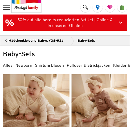
50% auf alle bereits reduzierten Artikel | Online &
in unseren Filialen
Mädchenkleidung Babys (38-92)
Baby-Sets
Baby-Sets
Alles
Newborn
Shirts & Blusen
Pullover & Strickjacken
Kleider 