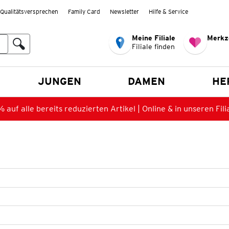
Qualitätsversprechen
Family Card
Newsletter
Hilfe & Service
Meine Filiale
Merkz
Filiale finden
en
JUNGEN
DAMEN
HE
 auf alle bereits reduzierten Artikel | Online & in unseren Fili