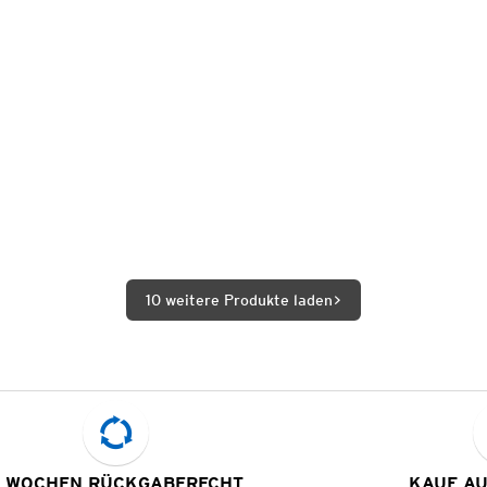
10 weitere Produkte laden
 WOCHEN RÜCKGABERECHT
KAUF A