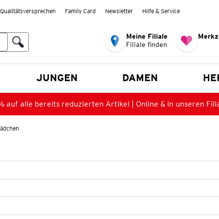
Qualitätsversprechen
Family Card
Newsletter
Hilfe & Service
Meine Filiale
Merkz
Filiale finden
en
JUNGEN
DAMEN
HE
 auf alle bereits reduzierten Artikel | Online & in unseren Fili
Mädchen