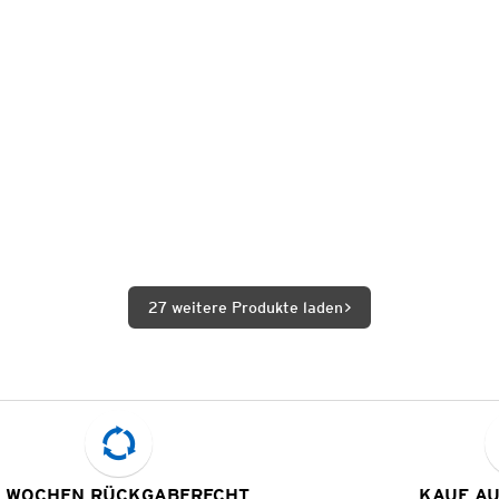
27 weitere Produkte laden
 WOCHEN RÜCKGABERECHT
KAUF A