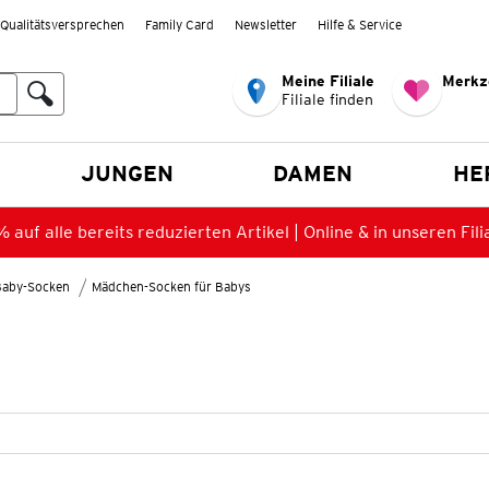
Qualitätsversprechen
Family Card
Newsletter
Hilfe & Service
Meine Filiale
Merkz
Filiale finden
en
JUNGEN
DAMEN
HE
 auf alle bereits reduzierten Artikel | Online & in unseren Fili
Baby-Socken
Mädchen-Socken für Babys