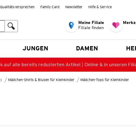
Qualitätsversprechen
Family Card
Newsletter
Hilfe & Service
Meine Filiale
Merkz
Filiale finden
en
JUNGEN
DAMEN
HE
 auf alle bereits reduzierten Artikel | Online & in unseren Fili
8)
Mädchen-Shirts & Blusen für Kleinkinder
Mädchen-Tops für Kleinkinder