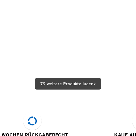
79 weitere Produkte laden
 WOCHEN RÜCKGABERECHT
KAUF A