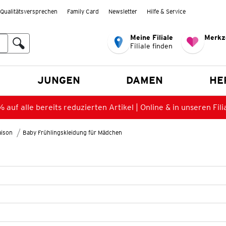
Qualitätsversprechen
Family Card
Newsletter
Hilfe & Service
Meine Filiale
Merkz
Filiale finden
en
JUNGEN
DAMEN
HE
 auf alle bereits reduzierten Artikel | Online & in unseren Fili
aison
Baby Frühlingskleidung für Mädchen