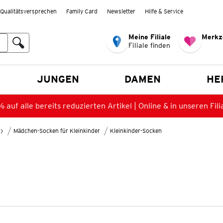
Qualitätsversprechen
Family Card
Newsletter
Hilfe & Service
Meine Filiale
Merkz
Filiale finden
en
JUNGEN
DAMEN
HE
 auf alle bereits reduzierten Artikel | Online & in unseren Fili
8)
Mädchen-Socken für Kleinkinder
Kleinkinder-Socken