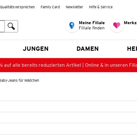
Qualitätsversprechen
Family Card
Newsletter
Hilfe & Service
Meine Filiale
Merkz
Filiale finden
en
JUNGEN
DAMEN
HE
 auf alle bereits reduzierten Artikel | Online & in unseren Fili
Baby-Jeans für Mädchen