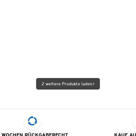
2 weitere Produkte laden
 WOCHEN RÜCKGABERECHT
KAUF A