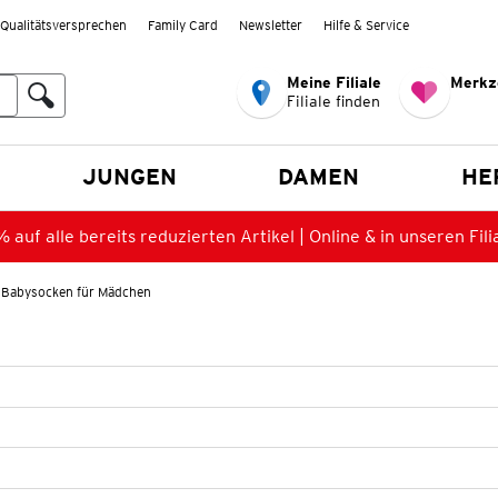
Qualitätsversprechen
Family Card
Newsletter
Hilfe & Service
Meine Filiale
Merkz
Filiale finden
en
JUNGEN
DAMEN
HE
 auf alle bereits reduzierten Artikel | Online & in unseren Fili
Babysocken für Mädchen